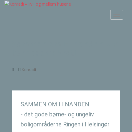
S
k
TOGGLE
i
p
t
o
Sammen om Hinanden via
m
børnedemokrati
a
i
n
Konradi
c
o
n
t
e
SAMMEN OM HINANDEN
n
t
- det gode børne- og ungeliv i
boligområderne Ringen i Helsingør