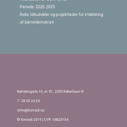
Periode: 2020-2025
Rolle: Idéudvikler og projektleder for etablering
af børnedemokrati
Indlægsnavigation
Nørrebrogade 10, st. th., 2200 København N
T: 28 55 24 24
stine@konradi.nu
© Konradi 2019 | CVR: 34820104