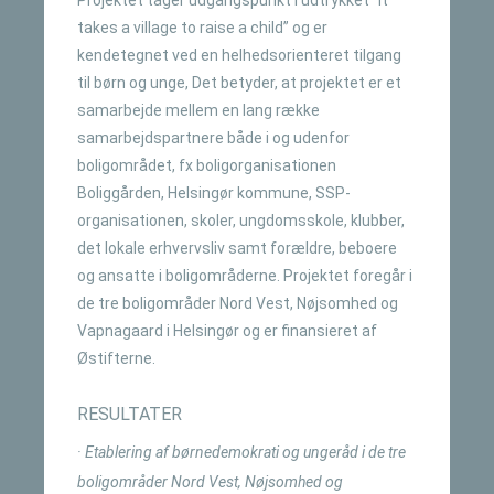
Projektet tager udgangspunkt i udtrykket ”It
takes a village to raise a child” og er
kendetegnet ved en helhedsorienteret tilgang
til børn og unge, Det betyder, at projektet er et
samarbejde mellem en lang række
samarbejdspartnere både i og udenfor
boligområdet, fx boligorganisationen
Boliggården, Helsingør kommune, SSP-
organisationen, skoler, ungdomsskole, klubber,
det lokale erhvervsliv samt forældre, beboere
og ansatte i boligområderne. Projektet foregår i
de tre boligområder Nord Vest, Nøjsomhed og
Vapnagaard i Helsingør og er finansieret af
Østifterne.
RESULTATER
· Etablering af børnedemokrati og ungeråd i de tre
boligområder Nord Vest, Nøjsomhed og