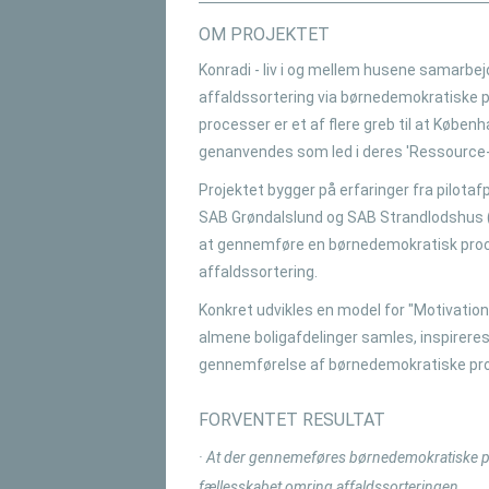
OM PROJEKTET
Konradi - liv i og mellem husene samar
affaldssortering via børnedemokratiske 
processer er et af flere greb til at Kø
genanvendes som led i deres 'Ressource-
Projektet bygger på erfaringer fra pilota
SAB Grøndalslund og SAB Strandlodshus (del
at gennemføre en børnedemokratisk proce
affaldssortering.
Konkret udvikles en model for "Motivatio
almene boligafdelinger samles, inspireres
gennemførelse af børnedemokratiske pr
FORVENTET RESULTAT
· At der gennemeføres børnedemokratiske p
fællesskabet omring affaldssorteringen