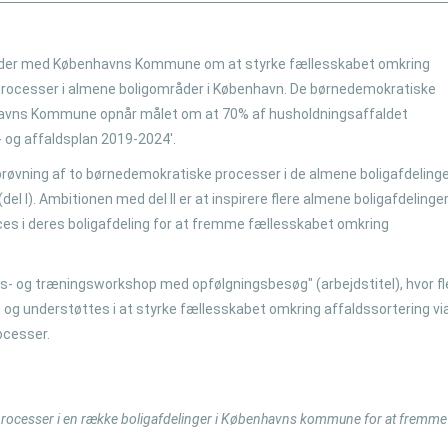
bejder med Københavns Kommune om at styrke fællesskabet omkring
processer i almene boligområder i København. De børnedemokratiske
benhavns Kommune opnår målet om at 70% af husholdningsaffaldet
 og affaldsplan 2019-2024'.
fprøvning af to børnedemokratiske processer i de almene boligafdeling
 I). Ambitionen med del II er at inspirere flere almene boligafdelinger 
s i deres boligafdeling for at fremme fællesskabet omkring
ns- og træningsworkshop med opfølgningsbesøg" (arbejdstitel), hvor fl
 og understøttes i at styrke fællesskabet omkring affaldssortering vi
ocesser.
rocesser i en række boligafdelinger i Københavns kommune for at fremme