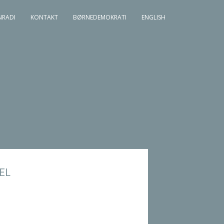
NRADI
KONTAKT
BØRNEDEMOKRATI
ENGLISH
ring (del II)
EL