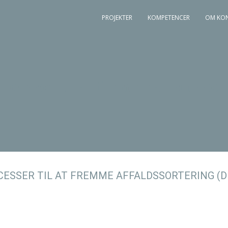
PROJEKTER
KOMPETENCER
OM KO
cesser til at fremme affaldssorte
ESSER TIL AT FREMME AFFALDSSORTERING (D