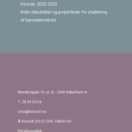
Periode: 2020-2025
Rolle: Idéudvikler og projektleder for etablering
af børnedemokrati
Indlægsnavigation
Nørrebrogade 10, st. th., 2200 København N
T: 28 55 24 24
stine@konradi.nu
© Konradi 2019 | CVR: 34820104
Privatlivspolitik