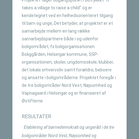
Projektet tager udgangspunkt i udtrykket ”It
takes a village to raise a child” og er
kendetegnet ved en helhedsorienteret tilgang
til børn og unge, Det betyder, at projektet er et
samarbejde mellem en lang række
samarbejdspartnere både i og udenfor
boligområdet, fx boligorganisationen
Boliggården, Helsingør kommune, SSP-
organisationen, skoler, ungdomsskole, klubber,
det lokale erhvervsliv samt forældre, beboere
og ansatte i boligområderne. Projektet foregår i
de tre boligområder Nord Vest, Nøjsomhed og
Vapnagaard i Helsingør og er finansieret af
Østifterne.
RESULTATER
· Etablering af børnedemokrati og ungeråd i de tre
boligområder Nord Vest, Nøjsomhed og