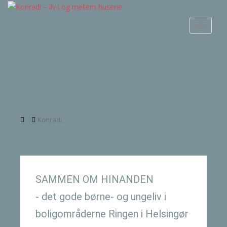
S
k
TOGGLE
i
p
t
o
Sammen om Hinanden via
m
børnedemokrati
a
i
n
Konradi
c
o
n
t
e
SAMMEN OM HINANDEN
n
t
- det gode børne- og ungeliv i
boligområderne Ringen i Helsingør