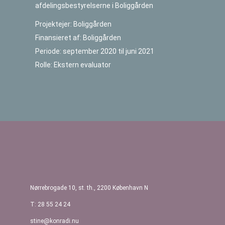
afdelingsbestyrelserne i Boliggården
Projektejer: Boliggården
Finansieret af: Boliggården
Periode: september 2020 til juni 2021
Rolle: Ekstern evaluator
Indlægsnavigation
Nørrebrogade 10, st. th., 2200 København N
T: 28 55 24 24
stine@konradi.nu